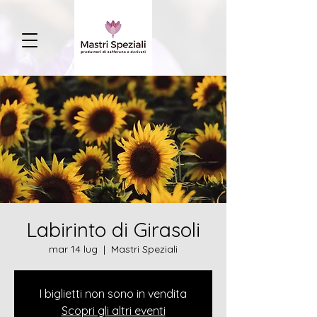
Labirinto di Girasoli
mar 14 lug
  |  
Mastri Speziali
I biglietti non sono in vendita
Scopri gli altri eventi