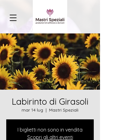
Labirinto di Girasoli
mar 14 lug
  |  
Mastri Speziali
I biglietti non sono in vendita
Scopri gli altri eventi