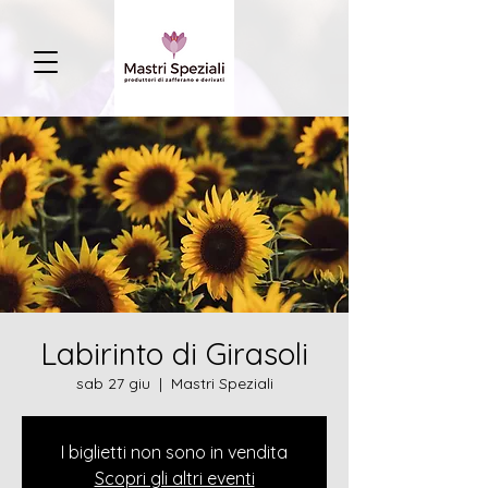
Labirinto di Girasoli
sab 27 giu
  |  
Mastri Speziali
I biglietti non sono in vendita
Scopri gli altri eventi