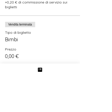
+0,20 € di commissione di servizio sui
biglietti
Vendita terminata
Tipo di biglietto
Bimbi
Prezzo
0,00 €
Vendita terminata
Tipo di biglietto
Studenti
Prezzo
4,00 €