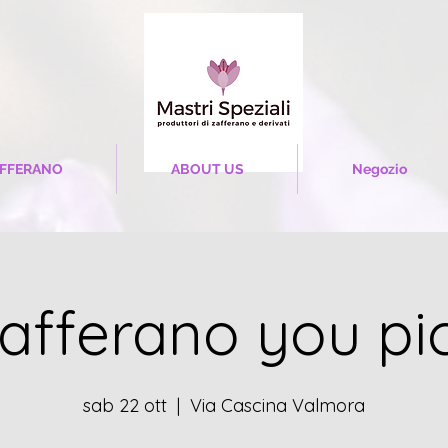
FFERANO
ABOUT US
Negozio
afferano you pi
sab 22 ott
  |  
Via Cascina Valmora