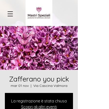
Zafferano you pick
mar 01 nov
  |  
Via Cascina Valmora
La registrazione è stata chiusa
Scopri gli altri eventi