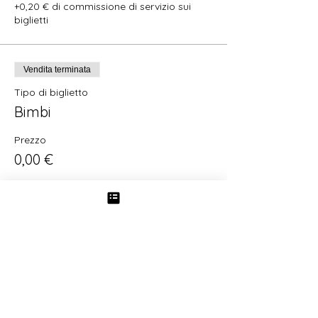
+0,20 € di commissione di servizio sui
biglietti
Vendita terminata
Tipo di biglietto
Bimbi
Prezzo
0,00 €
Vendita terminata
Tipo di biglietto
Senior/studenti
Prezzo
4,00 €