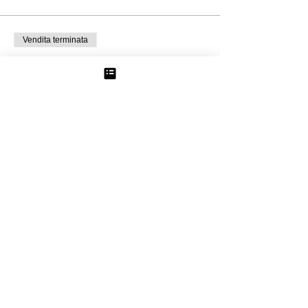
Vendita terminata
Tipo di biglietto
ZafferanoYouPick Adulto
Prezzo
10,00 €
+0,25 € di commissione di servizio sui
biglietti
Condividi questo evento