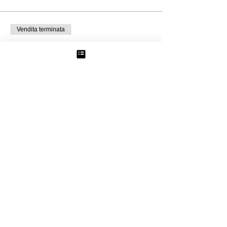
Vendita terminata
Tipo di biglietto
ZafferanoYouPick Adulto
Prezzo
10,00 €
+0,25 € di commissione di servizio sui
biglietti
Condividi questo evento