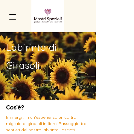
Labirinto di
Girasoli
Cos'è?
Immergiti in un'esperienza unica tra
migliaia di girasoli in fiore. Passeggia tra i
sentieri del nostro labirinto, lasciati