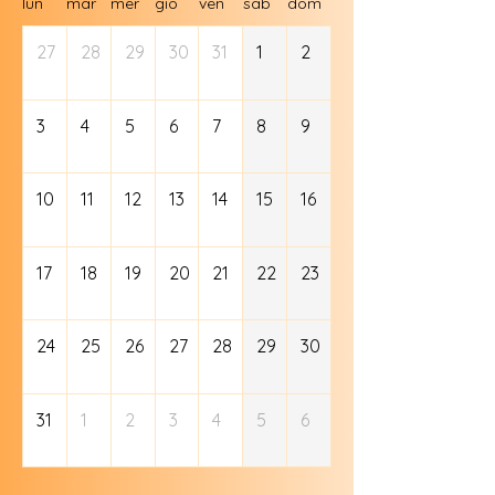
lun
mar
mer
gio
ven
sab
dom
27
28
29
30
31
1
2
3
4
5
6
7
8
9
10
11
12
13
14
15
16
17
18
19
20
21
22
23
24
25
26
27
28
29
30
31
1
2
3
4
5
6